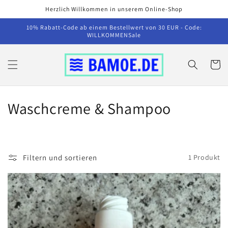
Direkt
Herzlich Willkommen in unserem Online-Shop
zum
Inhalt
10% Rabatt-Code ab einem Bestellwert von 30 EUR - Code:
WILLKOMMENSale
Warenko
K
Waschcreme & Shampoo
a
t
Filtern und sortieren
1 Produkt
e
g
o
r