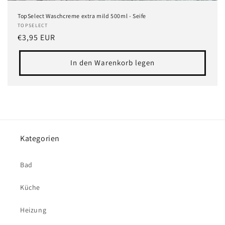
TopSelect Waschcreme extra mild 500ml - Seife
Anbieter:
TOPSELECT
Normaler
€3,95 EUR
Preis
In den Warenkorb legen
Kategorien
Bad
Küche
Heizung