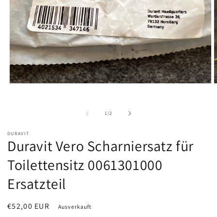
Medien
M
1
2
in
i
Modal
M
von
1
/
2
öffnen
ö
DURAVIT
Duravit Vero Scharniersatz für
Toilettensitz 0061301000
Ersatzteil
Normaler
€52,00 EUR
Ausverkauft