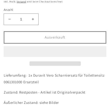
Preis
inkl. MwSt.
Versand
wird beim Checkout berechnet
Anzahl
Verringere
Erhöhe
die
die
Menge
Menge
für
für
Ausverkauft
Duravit
Duravit
Vero
Vero
Scharniersatz
Scharniersatz
für
für
Toilettensitz
Toilettensitz
0061301000
0061301000
Ersatzteil
Ersatzteil
Lieferumfang: 1x Duravit Vero Scharniersatz für Toilettensitz
0061301000 Ersatzteil
Zustand: Restposten - Artikel ist Originalverpackt
Äußerlicher Zustand: siehe Bilder