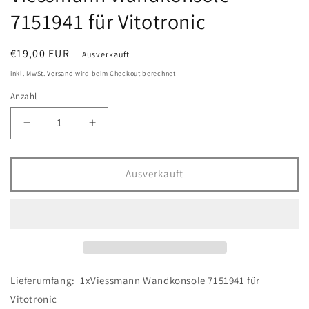
7151941 für Vitotronic
Normaler
€19,00 EUR
Ausverkauft
Preis
inkl. MwSt.
Versand
wird beim Checkout berechnet
Anzahl
Verringere
Erhöhe
die
die
Menge
Menge
für
für
Ausverkauft
Viessmann
Viessmann
Wandkonsole
Wandkonsole
7151941
7151941
für
für
Vitotronic
Vitotronic
Lieferumfang: 1xViessmann Wandkonsole 7151941 für
Vitotronic