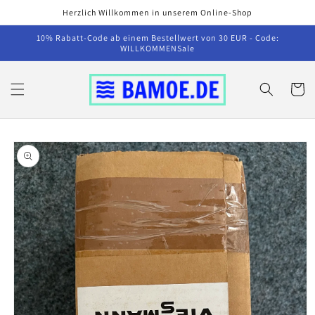
Direkt
Herzlich Willkommen in unserem Online-Shop
zum
Inhalt
10% Rabatt-Code ab einem Bestellwert von 30 EUR - Code:
WILLKOMMENSale
Warenko
u
oduktinformationen
ringen